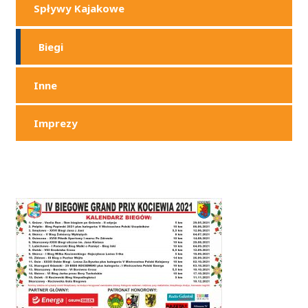
Spływy Kajakowe
Biegi
Inne
Imprezy