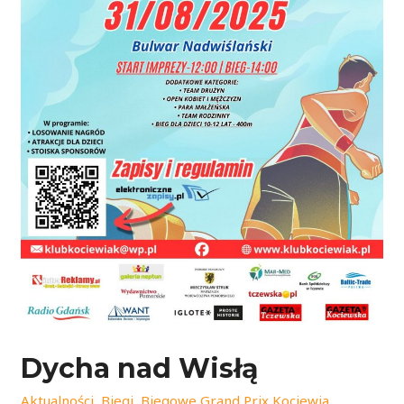
Dycha nad Wisłą
Aktualności
,
Biegi
,
Biegowe Grand Prix Kociewia
,