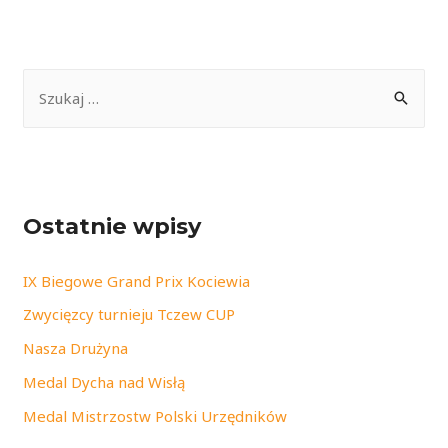
S
z
u
k
a
Ostatnie wpisy
j
:
IX Biegowe Grand Prix Kociewia
Zwycięzcy turnieju Tczew CUP
Nasza Drużyna
Medal Dycha nad Wisłą
Medal Mistrzostw Polski Urzędników