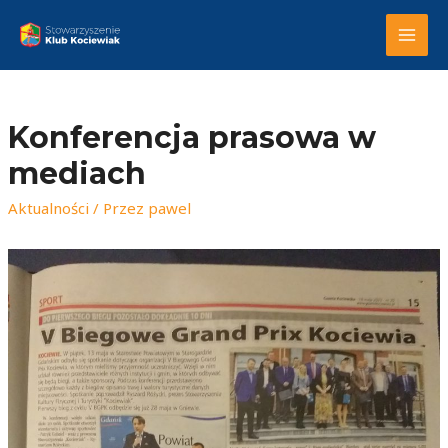
MAI
MEN
Konferencja prasowa w
mediach
Aktualności
/ Przez
pawel