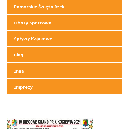
Pomorskie Święto Rzek
Obozy Sportowe
Spływy Kajakowe
Biegi
Inne
Imprezy