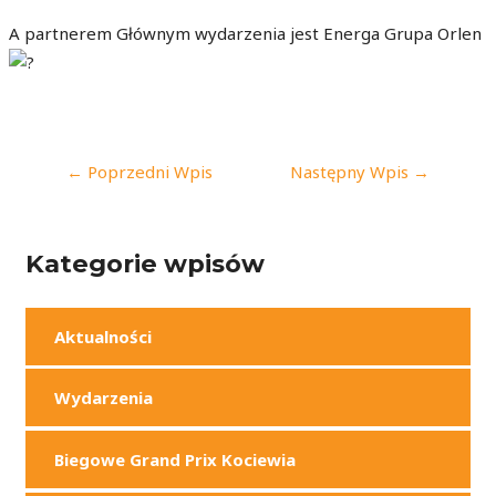
A partnerem Głównym wydarzenia jest Energa Grupa Orlen
NAWIGACJA
←
Poprzedni Wpis
Następny Wpis
→
WPISU
Kategorie wpisów
Aktualności
Wydarzenia
Biegowe Grand Prix Kociewia