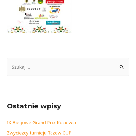
S
z
u
k
a
Ostatnie wpisy
j
:
IX Biegowe Grand Prix Kociewia
Zwycięzcy turnieju Tczew CUP